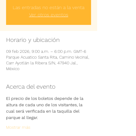
Las entradas no están a la venta
Ver otros eventos
Horario y ubicación
09 feb 2026, 9:00 a.m. – 6:00 p.m. GMT-6
Parque Acuatico Santa Rita, Camino Vecinal,
Carr Ayotlán la Ribera S/N, 47940 Jal.,
México
Acerca del evento
El precio de los boletos depende de la 
altura de cada uno de los visitantes, la 
cual será verificada en la taquilla del 
parque al llegar.
Mostrar más