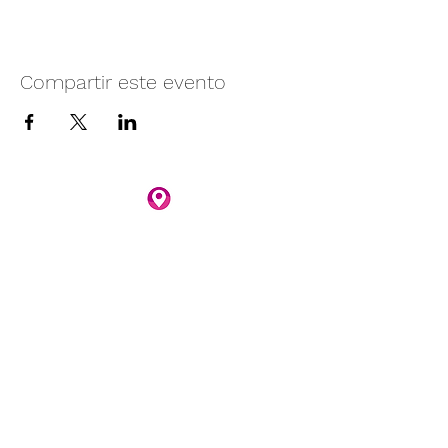
Compartir este evento
Camino vecinal S/N Ayotlán-La
Rivera.
Santa Rita, Ayotlán, Jal.
C.P. 47940
3481074159
3481074295
Whatsapp 3481074247
parqueacuaticosantarita@hotmail.com