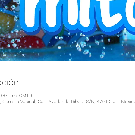
ación
6:00 p.m. GMT-6
 Camino Vecinal, Carr Ayotlán la Ribera S/N, 47940 Jal., Méxic