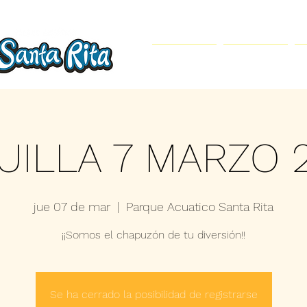
Inicio
Parque Acuático
UILLA 7 MARZO 
jue 07 de mar
  |  
Parque Acuatico Santa Rita
¡¡Somos el chapuzón de tu diversión!!
Se ha cerrado la posibilidad de registrarse