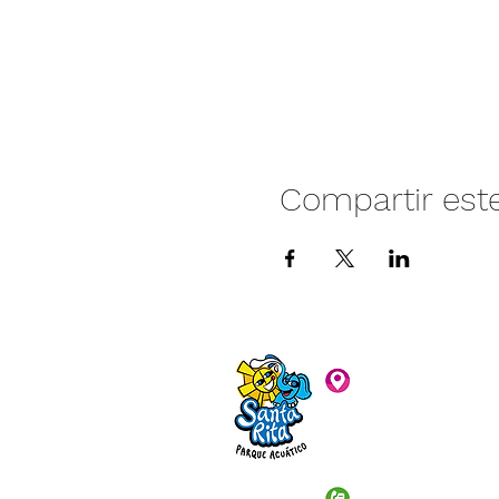
Compartir est
Camino vecinal S
Rivera. Santa Rita,
C.P. 47940
3481074159