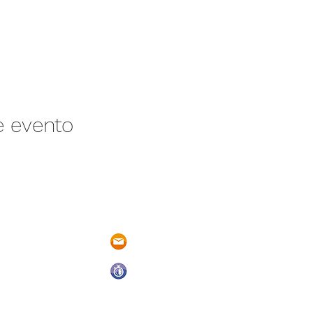
e evento
/N Ayotlán-La
parqueacuaticosantarita@hotmail.
 Ayotlán, Jal.
Abrimos todos los días del año
De Domingo a Sábado
9:00 a.m. a 6:00 p.m.