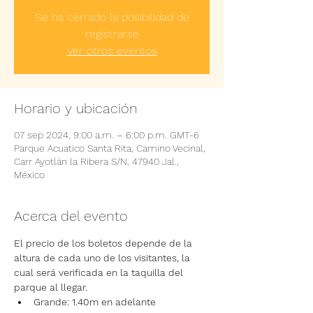
Se ha cerrado la posibilidad de
registrarse
Ver otros eventos
Horario y ubicación
07 sep 2024, 9:00 a.m. – 6:00 p.m. GMT-6
Parque Acuatico Santa Rita, Camino Vecinal,
Carr Ayotlán la Ribera S/N, 47940 Jal.,
México
Acerca del evento
El precio de los boletos depende de la 
altura de cada uno de los visitantes, la 
cual será verificada en la taquilla del 
parque al llegar.
Grande: 1.40m en adelante