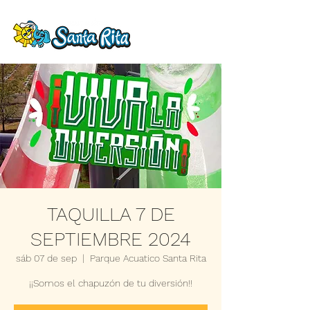
TAQUILLA 7 DE
SEPTIEMBRE 2024
sáb 07 de sep
  |  
Parque Acuatico Santa Rita
¡¡Somos el chapuzón de tu diversión!!