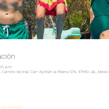
ación
00 p.m.
 Camino Vecinal, Carr Ayotlán la Ribera S/N, 47940 Jal., Méxic
ros invitados