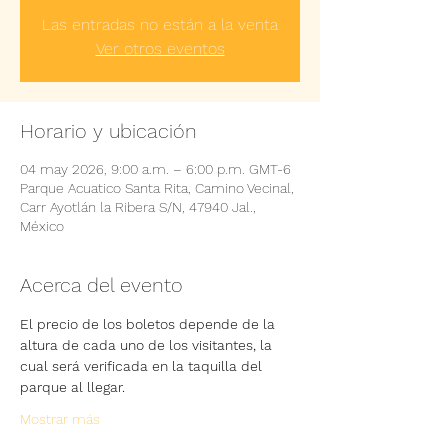
Las entradas no están a la venta
Ver otros eventos
Horario y ubicación
04 may 2026, 9:00 a.m. – 6:00 p.m. GMT-6
Parque Acuatico Santa Rita, Camino Vecinal,
Carr Ayotlán la Ribera S/N, 47940 Jal.,
México
Acerca del evento
El precio de los boletos depende de la 
altura de cada uno de los visitantes, la 
cual será verificada en la taquilla del 
parque al llegar.
Mostrar más