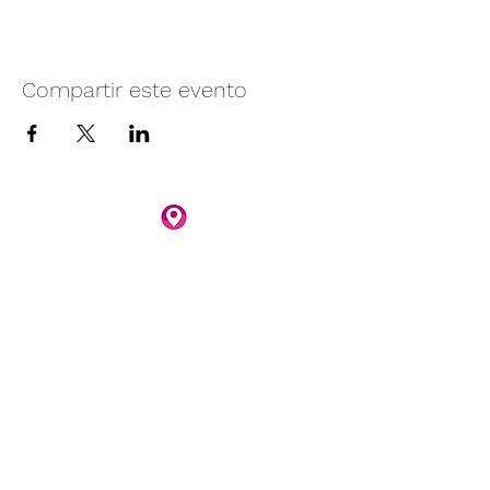
Compartir este evento
Camino vecinal S/N Ayotlán-La
Rivera.
Santa Rita, Ayotlán, Jal.
C.P. 47940
3481074159
3481074295
Whatsapp 3481074247
parqueacuaticosantarita@hotmail.com