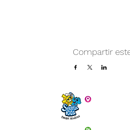
Compartir est
Camino vecinal S
Rivera. Santa Rita,
C.P. 47940
3481074159