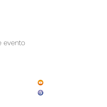
e evento
/N Ayotlán-La
parqueacuaticosantarita@hotmail.
 Ayotlán, Jal.
Abrimos todos los días del año
De Domingo a Sábado
9:00 a.m. a 6:00 p.m.