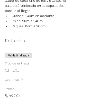
altura de cada uno de los visitantes, la 
cual será verificada en la taquilla del 
parque al llegar.
Grande: 1.40m en adelante
Chico: 90m a 1.40m
Peques: 0cm a 90cm
Entradas
Venta finalizada
Tipo de entrada
CHICO
Leer más
Precio
$76.00