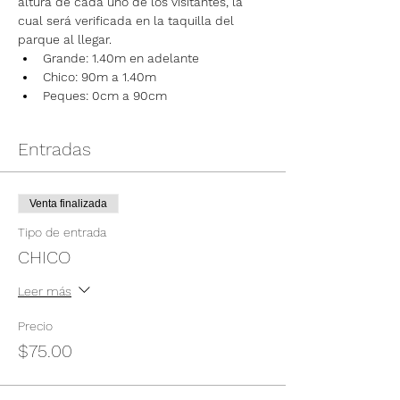
altura de cada uno de los visitantes, la 
cual será verificada en la taquilla del 
parque al llegar.
Grande: 1.40m en adelante
Chico: 90m a 1.40m
Peques: 0cm a 90cm
Entradas
Venta finalizada
Tipo de entrada
CHICO
Leer más
Precio
$75.00