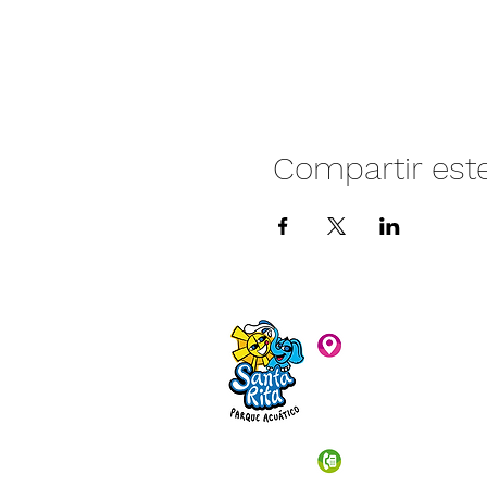
Compartir est
Camino vecinal S
Rivera. Santa Rita,
C.P. 47940
3481074159
3481074295