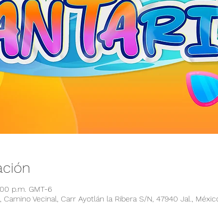
ación
6:00 p.m. GMT-6
 Camino Vecinal, Carr Ayotlán la Ribera S/N, 47940 Jal., Méxic