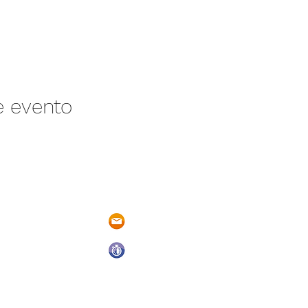
e evento
/N Ayotlán-La
parqueacuaticosantarita@hotmail.
 Ayotlán, Jal.
Abrimos todos los días del año
De Domingo a Sábado
9:00 a.m. a 6:00 p.m.