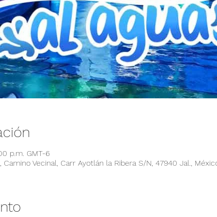
ación
:00 p.m. GMT-6
 Camino Vecinal, Carr Ayotlán la Ribera S/N, 47940 Jal., Méxic
ento