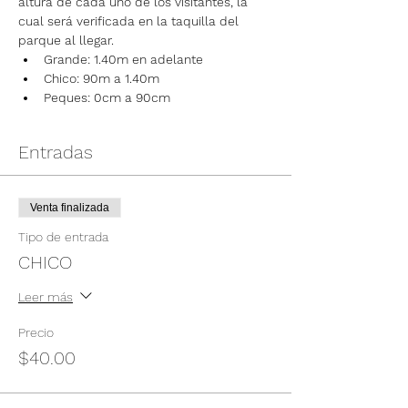
altura de cada uno de los visitantes, la 
cual será verificada en la taquilla del 
parque al llegar.
Grande: 1.40m en adelante
Chico: 90m a 1.40m
Peques: 0cm a 90cm
Entradas
Venta finalizada
Tipo de entrada
CHICO
Leer más
Precio
$40.00