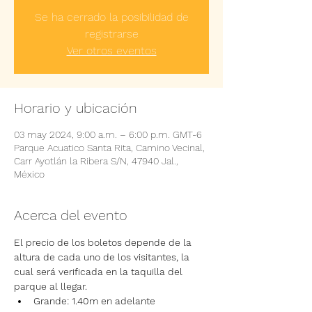
Se ha cerrado la posibilidad de
registrarse
Ver otros eventos
Horario y ubicación
03 may 2024, 9:00 a.m. – 6:00 p.m. GMT-6
Parque Acuatico Santa Rita, Camino Vecinal,
Carr Ayotlán la Ribera S/N, 47940 Jal.,
México
Acerca del evento
El precio de los boletos depende de la 
altura de cada uno de los visitantes, la 
cual será verificada en la taquilla del 
parque al llegar.
Grande: 1.40m en adelante