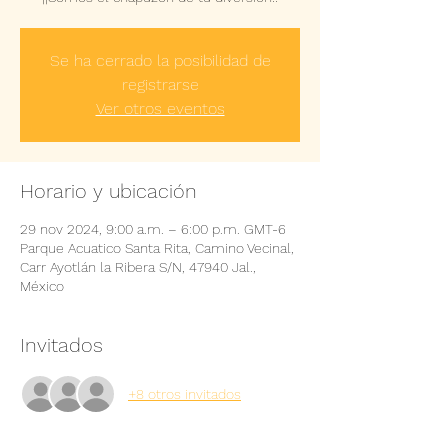
Se ha cerrado la posibilidad de
registrarse
Ver otros eventos
Horario y ubicación
29 nov 2024, 9:00 a.m. – 6:00 p.m. GMT-6
Parque Acuatico Santa Rita, Camino Vecinal,
Carr Ayotlán la Ribera S/N, 47940 Jal.,
México
Invitados
+8 otros invitados