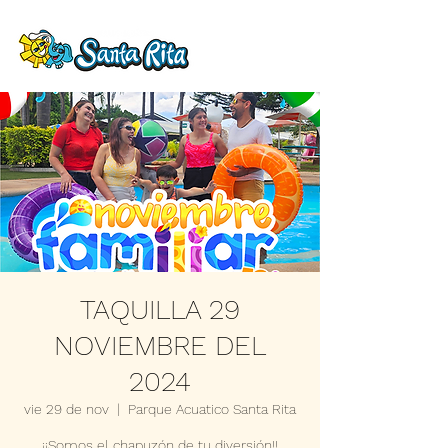
TAQUILLA 29
NOVIEMBRE DEL
2024
vie 29 de nov
  |  
Parque Acuatico Santa Rita
¡¡Somos el chapuzón de tu diversión!!