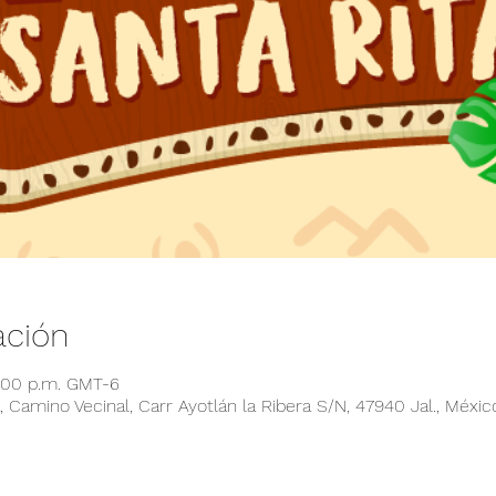
ación
6:00 p.m. GMT-6
 Camino Vecinal, Carr Ayotlán la Ribera S/N, 47940 Jal., Méxic