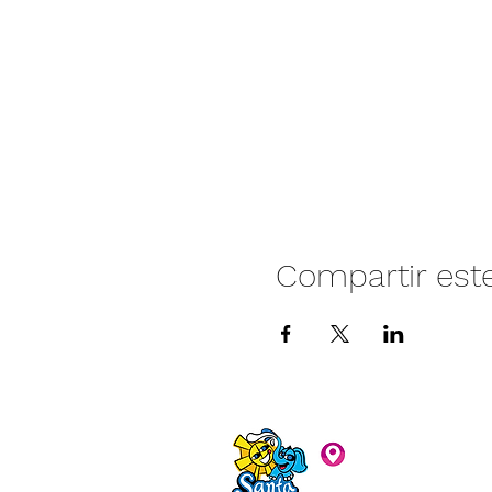
Compartir est
Camino vecinal S
Rivera. Santa Rita,
C.P. 47940