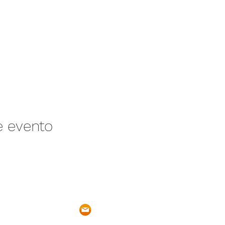
e evento
/N Ayotlán-La
parqueacuaticosantarita@hotmail.
 Ayotlán, Jal.