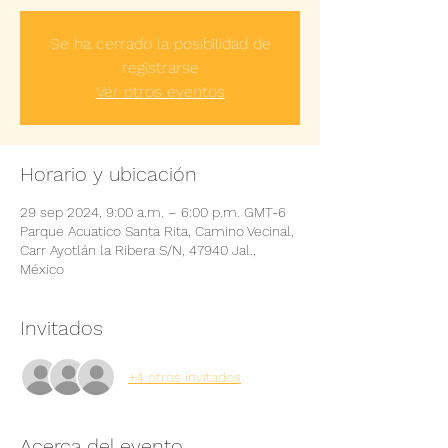
Se ha cerrado la posibilidad de
registrarse
Ver otros eventos
Horario y ubicación
29 sep 2024, 9:00 a.m. – 6:00 p.m. GMT-6
Parque Acuatico Santa Rita, Camino Vecinal,
Carr Ayotlán la Ribera S/N, 47940 Jal.,
México
Invitados
+4 otros invitados
Acerca del evento