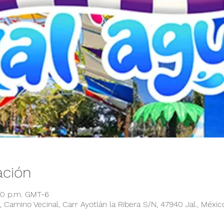
ación
:00 p.m. GMT-6
 Camino Vecinal, Carr Ayotlán la Ribera S/N, 47940 Jal., Méxic