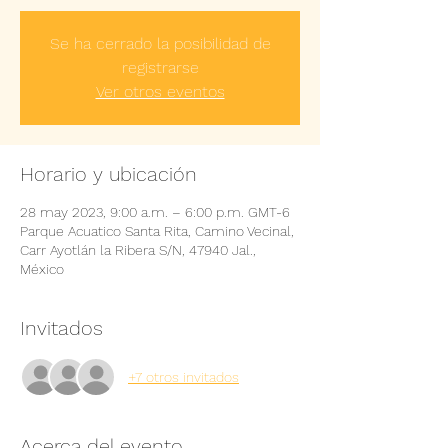
Se ha cerrado la posibilidad de
registrarse
Ver otros eventos
Horario y ubicación
28 may 2023, 9:00 a.m. – 6:00 p.m. GMT-6
Parque Acuatico Santa Rita, Camino Vecinal,
Carr Ayotlán la Ribera S/N, 47940 Jal.,
México
Invitados
+7 otros invitados
Acerca del evento