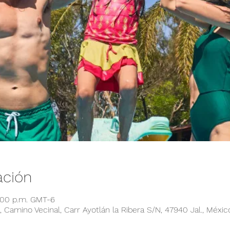
ación
6:00 p.m. GMT-6
 Camino Vecinal, Carr Ayotlán la Ribera S/N, 47940 Jal., Méxic