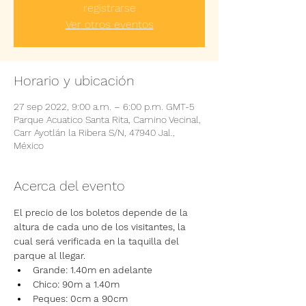
registrarse
Ver otros eventos
Horario y ubicación
27 sep 2022, 9:00 a.m. – 6:00 p.m. GMT-5
Parque Acuatico Santa Rita, Camino Vecinal,
Carr Ayotlán la Ribera S/N, 47940 Jal.,
México
Acerca del evento
El precio de los boletos depende de la 
altura de cada uno de los visitantes, la 
cual será verificada en la taquilla del 
parque al llegar.
Grande: 1.40m en adelante
Chico: 90m a 1.40m
Peques: 0cm a 90cm