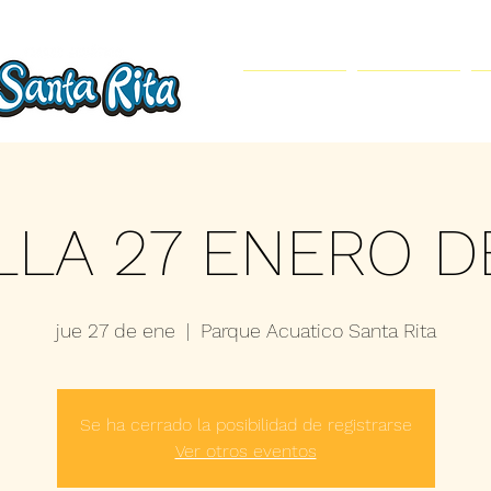
Inicio
Parque Acuático
LLA 27 ENERO D
jue 27 de ene
  |  
Parque Acuatico Santa Rita
Se ha cerrado la posibilidad de registrarse
Ver otros eventos