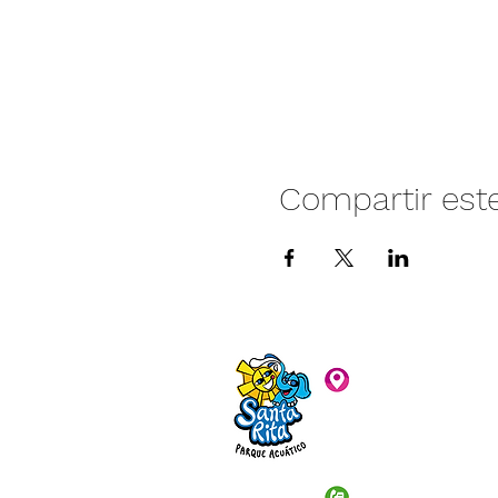
Compartir est
Camino vecinal S
Rivera. Santa Rita,
C.P. 47940
3481074159