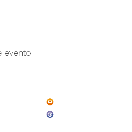
e evento
/N Ayotlán-La
parqueacuaticosantarita@hotmail.
 Ayotlán, Jal.
Abrimos todos los días del año
De Domingo a Sábado
9:00 a.m. a 6:00 p.m.