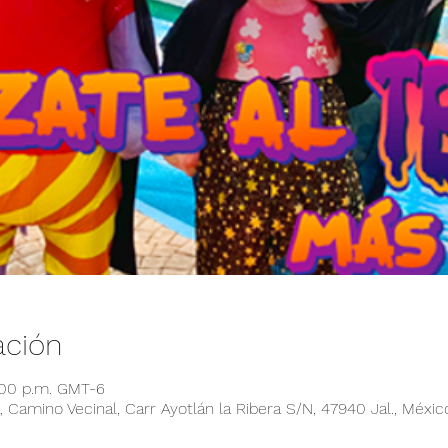
ación
:00 p.m. GMT-6
 Camino Vecinal, Carr Ayotlán la Ribera S/N, 47940 Jal., Méxic