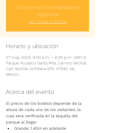
Se ha cerrado la posibilidad de
registrarse
Ver otros eventos
Horario y ubicación
27 may 2024, 9:00 a.m. – 6:00 p.m. GMT-6
Parque Acuatico Santa Rita, Camino Vecinal,
Carr Ayotlán la Ribera S/N, 47940 Jal.,
México
Acerca del evento
El precio de los boletos depende de la 
altura de cada uno de los visitantes, la 
cual será verificada en la taquilla del 
parque al llegar.
Grande: 1.40m en adelante