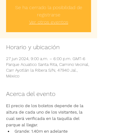
Se ha cerrado la posibilidad de
registrarse
Ver otros eventos
Horario y ubicación
27 jun 2024, 9:00 a.m. – 6:00 p.m. GMT-6
Parque Acuatico Santa Rita, Camino Vecinal,
Carr Ayotlán la Ribera S/N, 47940 Jal.,
México
Acerca del evento
El precio de los boletos depende de la 
altura de cada uno de los visitantes, la 
cual será verificada en la taquilla del 
parque al llegar.
Grande: 1.40m en adelante