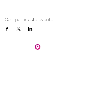
Compartir este evento
Camino vecinal S/N Ayotlán-La
Rivera.
Santa Rita, Ayotlán, Jal.
C.P. 47940
3481074159
3481074295
Whatsapp 3481074247
parqueacuaticosantarita@hotmail.com