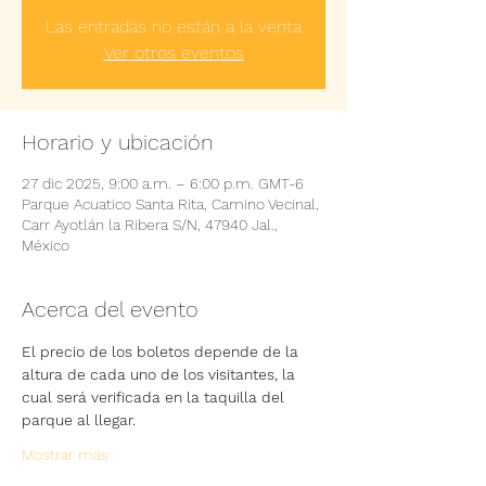
Las entradas no están a la venta
Ver otros eventos
Horario y ubicación
27 dic 2025, 9:00 a.m. – 6:00 p.m. GMT-6
Parque Acuatico Santa Rita, Camino Vecinal,
Carr Ayotlán la Ribera S/N, 47940 Jal.,
México
Acerca del evento
El precio de los boletos depende de la 
altura de cada uno de los visitantes, la 
cual será verificada en la taquilla del 
parque al llegar.
Mostrar más