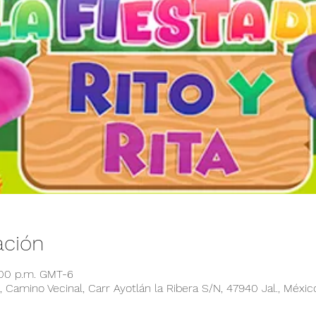
ación
:00 p.m. GMT-6
 Camino Vecinal, Carr Ayotlán la Ribera S/N, 47940 Jal., Méxic