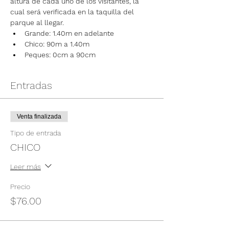
altura de cada uno de los visitantes, la 
cual será verificada en la taquilla del 
parque al llegar.
Grande: 1.40m en adelante
Chico: 90m a 1.40m
Peques: 0cm a 90cm
Entradas
Venta finalizada
Tipo de entrada
CHICO
Leer más
Precio
$76.00