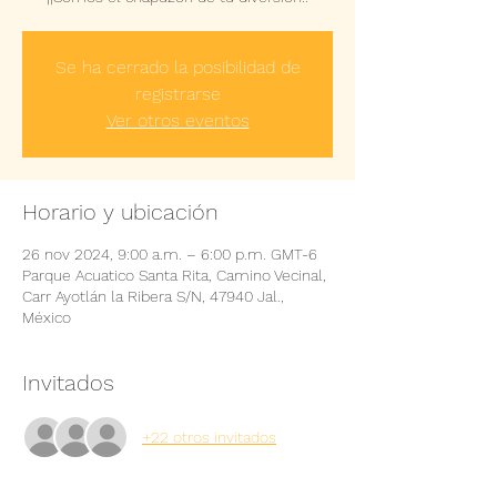
Se ha cerrado la posibilidad de
registrarse
Ver otros eventos
Horario y ubicación
26 nov 2024, 9:00 a.m. – 6:00 p.m. GMT-6
Parque Acuatico Santa Rita, Camino Vecinal,
Carr Ayotlán la Ribera S/N, 47940 Jal.,
México
Invitados
+22 otros invitados