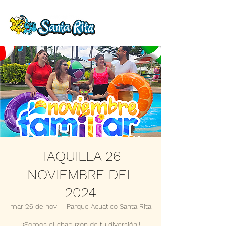
TAQUILLA 26
NOVIEMBRE DEL
2024
mar 26 de nov
  |  
Parque Acuatico Santa Rita
¡¡Somos el chapuzón de tu diversión!!