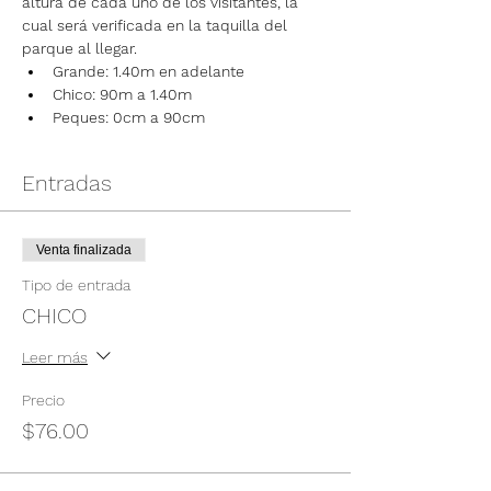
altura de cada uno de los visitantes, la 
cual será verificada en la taquilla del 
parque al llegar.
Grande: 1.40m en adelante
Chico: 90m a 1.40m
Peques: 0cm a 90cm
Entradas
Venta finalizada
Tipo de entrada
CHICO
Leer más
Precio
$76.00