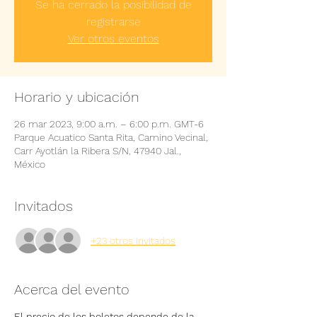
Se ha cerrado la posibilidad de
registrarse
Ver otros eventos
Horario y ubicación
26 mar 2023, 9:00 a.m. – 6:00 p.m. GMT-6
Parque Acuatico Santa Rita, Camino Vecinal,
Carr Ayotlán la Ribera S/N, 47940 Jal.,
México
Invitados
+23 otros invitados
Acerca del evento
El precio de los boletos depende de la