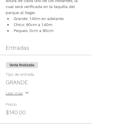
altura de cada uno de los visitantes, la 
cual será verificada en la taquilla del 
parque al llegar.
Grande: 1.40m en adelante
Chico: 90cm a 1.40m
Peques: 0cm a 90cm
Entradas
Venta finalizada
Tipo de entrada
GRANDE
Leer más
Precio
$140.00