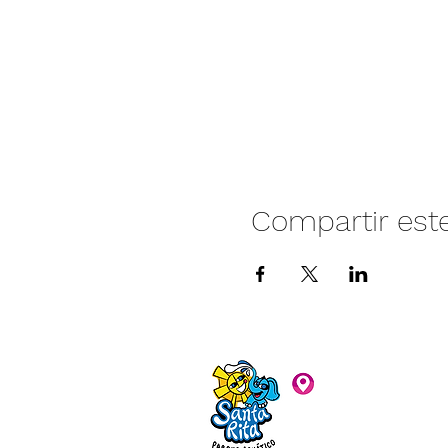
Compartir est
Camino vecinal S
Rivera. Santa Rita,
C.P. 47940