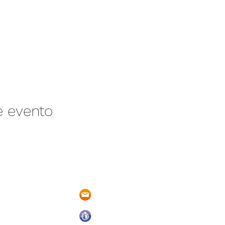
e evento
/N Ayotlán-La
parqueacuaticosantarita@hotmail.
 Ayotlán, Jal.