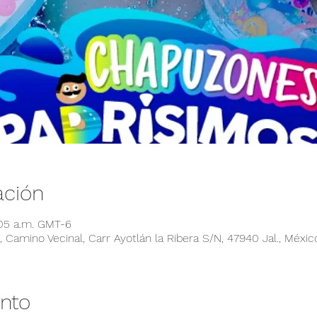
ación
:05 a.m. GMT-6
 Camino Vecinal, Carr Ayotlán la Ribera S/N, 47940 Jal., Méxic
ento