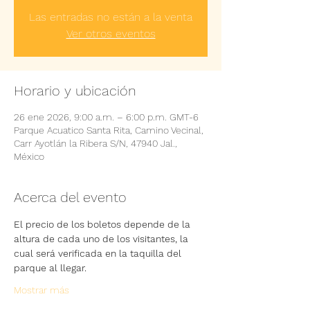
Las entradas no están a la venta
Ver otros eventos
Horario y ubicación
26 ene 2026, 9:00 a.m. – 6:00 p.m. GMT-6
Parque Acuatico Santa Rita, Camino Vecinal,
Carr Ayotlán la Ribera S/N, 47940 Jal.,
México
Acerca del evento
El precio de los boletos depende de la 
altura de cada uno de los visitantes, la 
cual será verificada en la taquilla del 
parque al llegar.
Mostrar más