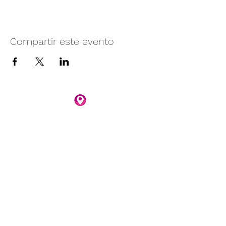
Compartir este evento
Camino vecinal S/N Ayotlán-La
Rivera.
Santa Rita, Ayotlán, Jal.
C.P. 47940
3481074159
3481074295
Whatsapp 3481074247
parqueacuaticosantarita@hotmail.com