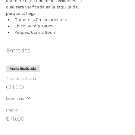
altura de cada uno de los visitantes, la 
cual será verificada en la taquilla del 
parque al llegar.
Grande: 1.40m en adelante
Chico: 90m a 1.40m
Peques: 0cm a 90cm
Entradas
Venta finalizada
Tipo de entrada
CHICO
Leer más
Precio
$76.00