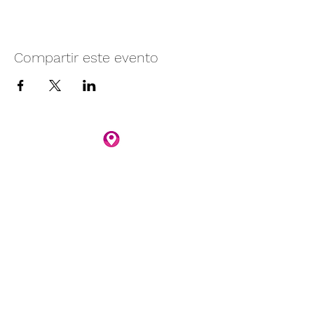
Compartir este evento
Camino vecinal S/N Ayotlán-La
Rivera.
Santa Rita, Ayotlán, Jal.
C.P. 47940
3481074159
3481074295
Whatsapp 3481074247
parqueacuaticosantarita@hotmail.com