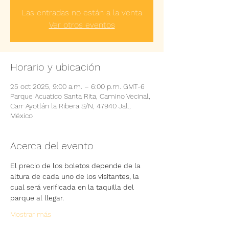
Las entradas no están a la venta
Ver otros eventos
Horario y ubicación
25 oct 2025, 9:00 a.m. – 6:00 p.m. GMT-6
Parque Acuatico Santa Rita, Camino Vecinal,
Carr Ayotlán la Ribera S/N, 47940 Jal.,
México
Acerca del evento
El precio de los boletos depende de la 
altura de cada uno de los visitantes, la 
cual será verificada en la taquilla del 
parque al llegar.
Mostrar más