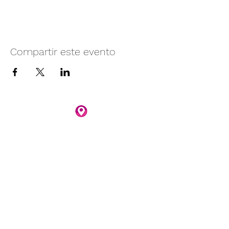
Compartir este evento
Camino vecinal S/N Ayotlán-La
Rivera.
Santa Rita, Ayotlán, Jal.
C.P. 47940
3481074159
3481074295
Whatsapp 3481074247
parqueacuaticosantarita@hotmail.com