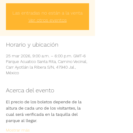
Las entradas no están a la venta
Ver otros eventos
Horario y ubicación
25 mar 2026, 9:00 a.m. – 6:00 p.m. GMT-6
Parque Acuatico Santa Rita, Camino Vecinal,
Carr Ayotlán la Ribera S/N, 47940 Jal.,
México
Acerca del evento
El precio de los boletos depende de la 
altura de cada uno de los visitantes, la 
cual será verificada en la taquilla del 
parque al llegar.
Mostrar más