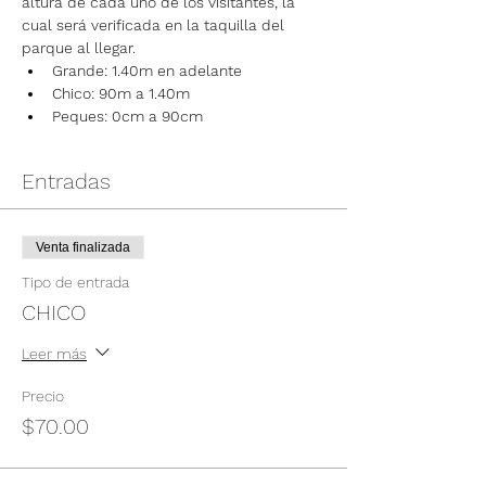
altura de cada uno de los visitantes, la 
cual será verificada en la taquilla del 
parque al llegar.
Grande: 1.40m en adelante
Chico: 90m a 1.40m
Peques: 0cm a 90cm
Entradas
Venta finalizada
Tipo de entrada
CHICO
Leer más
Precio
$70.00