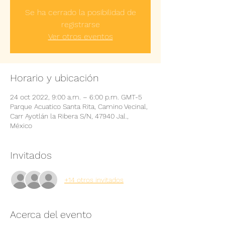
Se ha cerrado la posibilidad de
registrarse
Ver otros eventos
Horario y ubicación
24 oct 2022, 9:00 a.m. – 6:00 p.m. GMT-5
Parque Acuatico Santa Rita, Camino Vecinal,
Carr Ayotlán la Ribera S/N, 47940 Jal.,
México
Invitados
+14 otros invitados
Acerca del evento