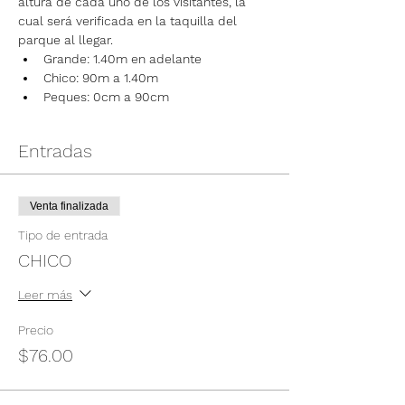
altura de cada uno de los visitantes, la 
cual será verificada en la taquilla del 
parque al llegar.
Grande: 1.40m en adelante
Chico: 90m a 1.40m
Peques: 0cm a 90cm
Entradas
Venta finalizada
Tipo de entrada
CHICO
Leer más
Precio
$76.00