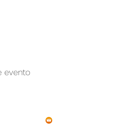
e evento
/N Ayotlán-La
parqueacuaticosantarita@hotmail.
 Ayotlán, Jal.