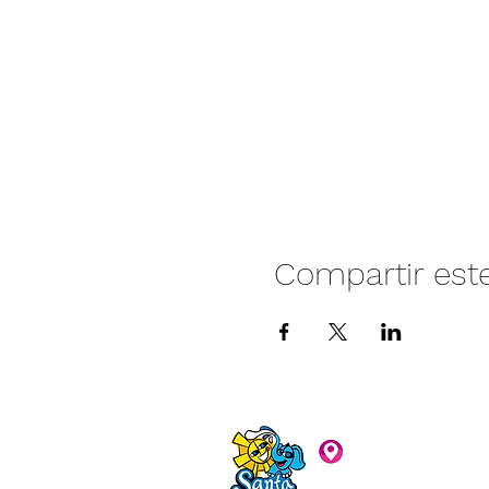
Compartir est
Camino vecinal S
Rivera. Santa Rita,
C.P. 47940