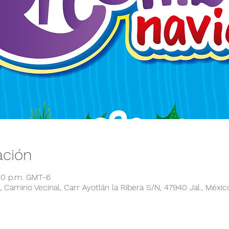
ación
:00 p.m. GMT-6
 Camino Vecinal, Carr Ayotlán la Ribera S/N, 47940 Jal., Méxic