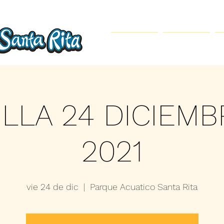
Inicio
Parque Acuático
ILLA 24 DICIEMB
2021
vie 24 de dic
  |  
Parque Acuatico Santa Rita