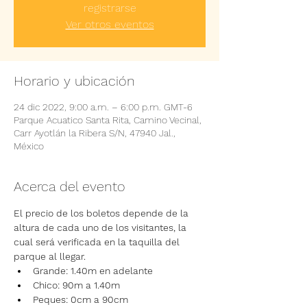
registrarse
Ver otros eventos
Horario y ubicación
24 dic 2022, 9:00 a.m. – 6:00 p.m. GMT-6
Parque Acuatico Santa Rita, Camino Vecinal,
Carr Ayotlán la Ribera S/N, 47940 Jal.,
México
Acerca del evento
El precio de los boletos depende de la 
altura de cada uno de los visitantes, la 
cual será verificada en la taquilla del 
parque al llegar.
Grande: 1.40m en adelante
Chico: 90m a 1.40m
Peques: 0cm a 90cm