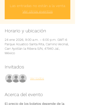
Las entradas no están a la venta
Ver otros eventos
Horario y ubicación
24 ene 2026, 9:00 a.m. – 6:00 p.m. GMT-6
Parque Acuatico Santa Rita, Camino Vecinal,
Carr Ayotlán la Ribera S/N, 47940 Jal.,
México
Invitados
Ver todos
Acerca del evento
El precio de los boletos depende de la 