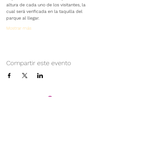
altura de cada uno de los visitantes, la 
cual será verificada en la taquilla del 
parque al llegar.
Mostrar más
Compartir este evento
Camino vecinal S/N Ayotlán-La
Rivera.
Santa Rita, Ayotlán, Jal.
C.P. 47940