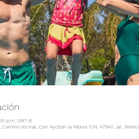
ación
:00 p.m. GMT-6
 Camino Vecinal, Carr Ayotlán la Ribera S/N, 47940 Jal., Méxic