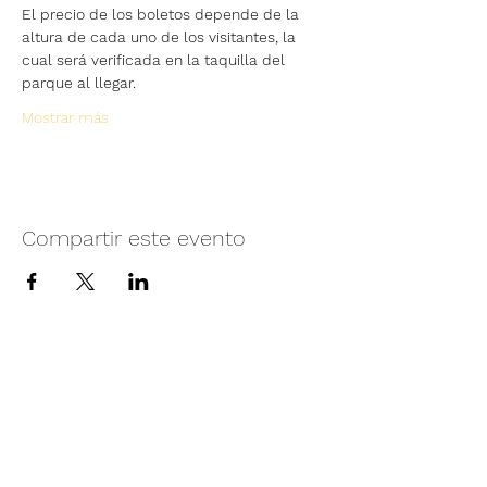
El precio de los boletos depende de la 
altura de cada uno de los visitantes, la 
cual será verificada en la taquilla del 
parque al llegar.
Mostrar más
Compartir este evento
Camino vecinal S/N Ayotlán-La
Rivera.
Santa Rita, Ayotlán, Jal.
C.P. 47940