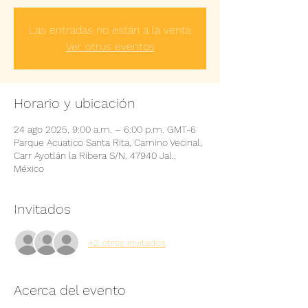
Las entradas no están a la venta
Ver otros eventos
Horario y ubicación
24 ago 2025, 9:00 a.m. – 6:00 p.m. GMT-6
Parque Acuatico Santa Rita, Camino Vecinal,
Carr Ayotlán la Ribera S/N, 47940 Jal.,
México
Invitados
+2 otros invitados
Acerca del evento