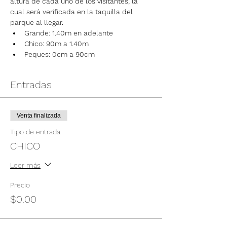
altura de cada uno de los visitantes, la 
cual será verificada en la taquilla del 
parque al llegar.
Grande: 1.40m en adelante
Chico: 90m a 1.40m
Peques: 0cm a 90cm
Entradas
Venta finalizada
Tipo de entrada
CHICO
Leer más
Precio
$0.00