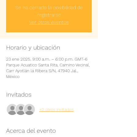
Se ha cerrado la posibilidad de
registrarse
Ver otros eventos
Horario y ubicación
23 ene 2025, 9:00 a.m. – 6:00 p.m. GMT-6
Parque Acuatico Santa Rita, Camino Vecinal,
Carr Ayotlán la Ribera S/N, 47940 Jal.,
México
Invitados
+2 otros invitados
Acerca del evento