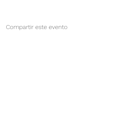
Compartir este evento
Camino vecinal S/N Ayotlán-La
Rivera.
Santa Rita, Ayotlán, Jal.
C.P. 47940
3481074159
3481074295
Whatsapp 3481074247
parqueacuaticosantarita@hotmail.com