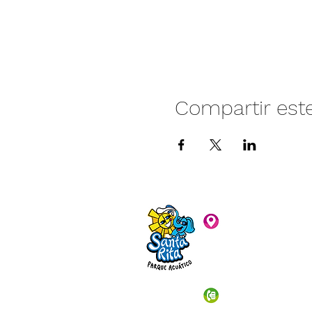
Compartir est
Camino vecinal S
Rivera. Santa Rita,
C.P. 47940
3481074159
3481074295