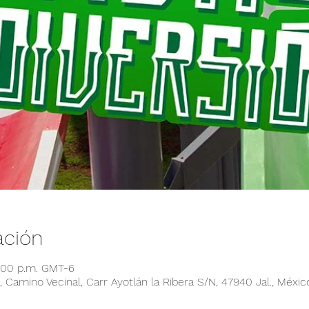
ación
6:00 p.m. GMT-6
 Camino Vecinal, Carr Ayotlán la Ribera S/N, 47940 Jal., Méxic