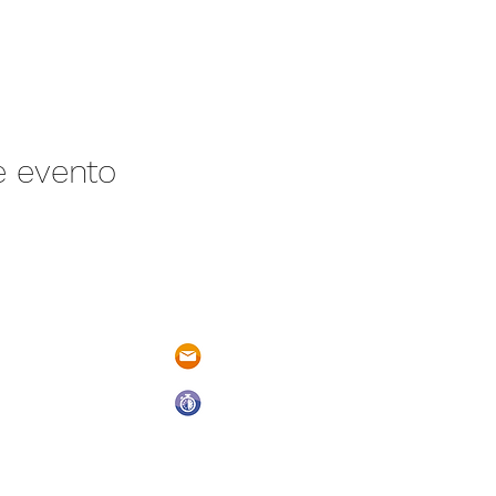
e evento
/N Ayotlán-La
parqueacuaticosantarita@hotmail.
 Ayotlán, Jal.
Abrimos todos los días del año
De Domingo a Sábado
9:00 a.m. a 6:00 p.m.