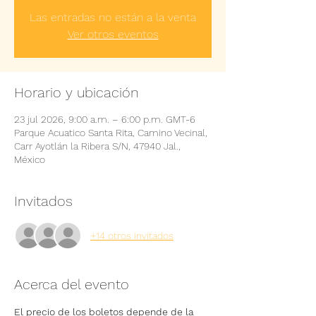
Las entradas no están a la venta
Ver otros eventos
Horario y ubicación
23 jul 2026, 9:00 a.m. – 6:00 p.m. GMT-6
Parque Acuatico Santa Rita, Camino Vecinal,
Carr Ayotlán la Ribera S/N, 47940 Jal.,
México
Invitados
+14 otros invitados
Acerca del evento
El precio de los boletos depende de la 