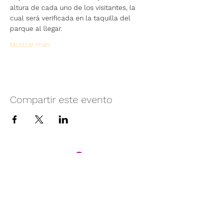
altura de cada uno de los visitantes, la 
cual será verificada en la taquilla del 
parque al llegar.
Mostrar más
Compartir este evento
Camino vecinal S/N Ayotlán-La
Rivera.
Santa Rita, Ayotlán, Jal.
C.P. 47940