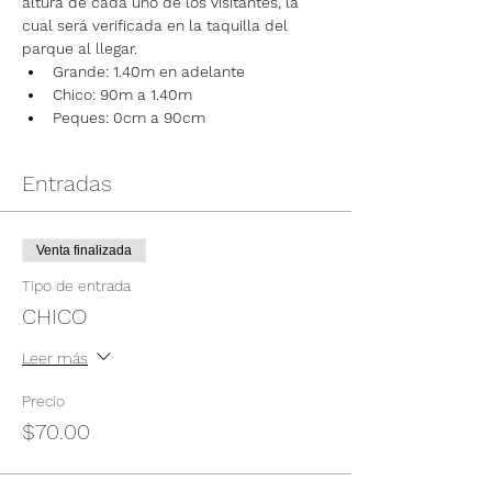
altura de cada uno de los visitantes, la 
cual será verificada en la taquilla del 
parque al llegar.
Grande: 1.40m en adelante
Chico: 90m a 1.40m
Peques: 0cm a 90cm
Entradas
Venta finalizada
Tipo de entrada
CHICO
Leer más
Precio
$70.00