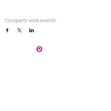
Compartir este evento
Camino vecinal S/N Ayotlán-La
Rivera.
Santa Rita, Ayotlán, Jal.
C.P. 47940
3481074159
3481074295
Whatsapp 3481074247
parqueacuaticosantarita@hotmail.com