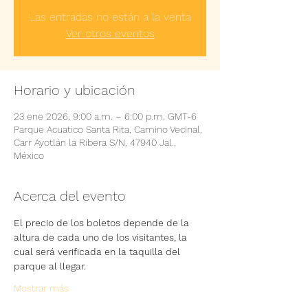
Las entradas no están a la venta
Ver otros eventos
Horario y ubicación
23 ene 2026, 9:00 a.m. – 6:00 p.m. GMT-6
Parque Acuatico Santa Rita, Camino Vecinal,
Carr Ayotlán la Ribera S/N, 47940 Jal.,
México
Acerca del evento
El precio de los boletos depende de la 
altura de cada uno de los visitantes, la 
cual será verificada en la taquilla del 
parque al llegar.
Mostrar más